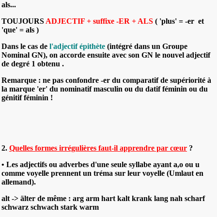
als...
TOUJOURS
ADJECTIF + suffixe -ER + ALS
( 'plus' = -er et
'que' = als )
Dans le cas de
l'adjectif épithète
(intégré dans un Groupe
Nominal GN), on accorde ensuite avec son GN le nouvel adjectif
de degré 1 obtenu .
Remarque : ne pas confondre -er du comparatif de supériorité à
la marque 'er' du nominatif masculin ou du datif féminin ou du
génitif féminin !
2.
Quelles formes irrégulières faut-il apprendre par cœur
?
• Les adjectifs ou adverbes d'une seule syllabe ayant a,o ou u
comme voyelle prennent un tréma sur leur voyelle (Umlaut en
allemand).
alt -> älter de même : arg arm hart kalt krank lang nah scharf
schwarz schwach stark warm