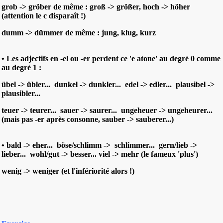
grob -> gröber de même : groß -> größer, hoch -> höher
(attention le c disparaît !)
dumm -> dümmer de même : jung, klug, kurz
• Les adjectifs en -el ou -er perdent ce 'e atone' au degré 0 comme
au degré 1 :
übel -> übler... dunkel -> dunkler... edel -> edler... plausibel ->
plausibler...
teuer -> teurer... sauer -> saurer... ungeheuer -> ungeheurer...
(
mais pas -er après consonne
, sauber -> sauberer...)
• bald -> eher... böse/schlimm -> schlimmer... gern/lieb ->
lieber... wohl/gut -> besser... viel -> mehr (le fameux 'plus')
wenig -> weniger (et l'infériorité alors !)