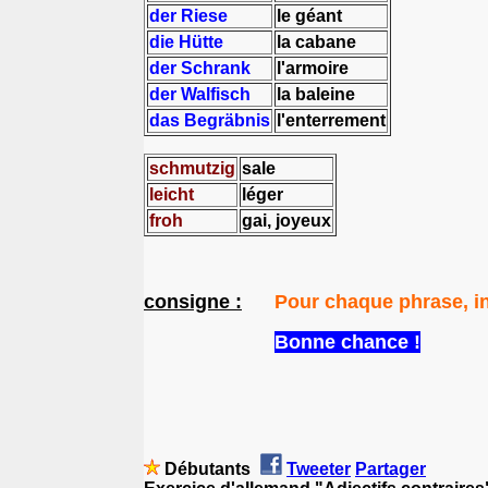
der
Riese
le géant
die Hütte
la cabane
der Schrank
l'armoire
der Walfisch
la baleine
das Begräbnis
l'enterrement
schmutzig
sale
leicht
léger
froh
gai, joyeux
consigne :
Pour chaque phrase, ind
Bonne chance !
Débutants
Tweeter
Partager