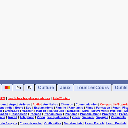
Culture
Jeux
TousLesCours
Outils
HES
|
Les fiches les plus populaires
|
Aide/Contact
rgent
|
Argot
|
Articles
|
Audio
|
Auxiliaires
|
Chanson
|
Communication
|
Comparatifs/Superla
nstratifs
|
Ecole
|
Etre
|
Exclamations
|
Famille
|
Faux amis
|
Films
|
Formation
|
Futur
|
Fêt
te
|
Littérature
|
Magasin
|
Maison
|
Majuscules
|
Maladies
|
Mots
|
Mouvement
|
Musique
|
Mé
uation
|
Possession
|
Poèmes
|
Pronominaux
|
Pronoms
|
Prononciation
|
Proverbes
|
Prépos
ions
|
Travail
|
Téléphone
|
Vidéo
|
Vie quotidienne
|
Villes
|
Voitures
|
Voyages
|
Vêtements
 de français
|
Cours de maths
|
Outils utiles
|
Bac d'anglais
|
Learn French
|
Learn English