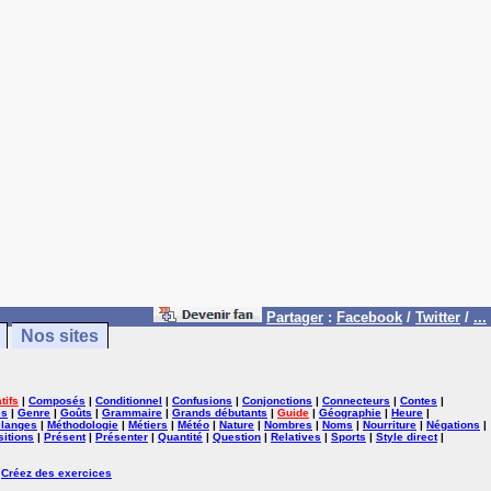
Partager
:
Facebook
/
Twitter
/
...
Nos sites
tifs
|
Composés
|
Conditionnel
|
Confusions
|
Conjonctions
|
Connecteurs
|
Contes
|
es
|
Genre
|
Goûts
|
Grammaire
|
Grands débutants
|
Guide
|
Géographie
|
Heure
|
langes
|
Méthodologie
|
Métiers
|
Météo
|
Nature
|
Nombres
|
Noms
|
Nourriture
|
Négations
|
itions
|
Présent
|
Présenter
|
Quantité
|
Question
|
Relatives
|
Sports
|
Style direct
|
|
Créez des exercices