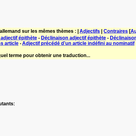
'allemand sur les mêmes thèmes : |
Adjectifs
|
Contraires
[
Au
adjectif épithète
-
Déclinaison adjectif épithète
-
Déclinaison 
s article
-
Adjectif précédé d'un article indéfini au nominatif
uel terme pour obtenir une traduction...
utants: