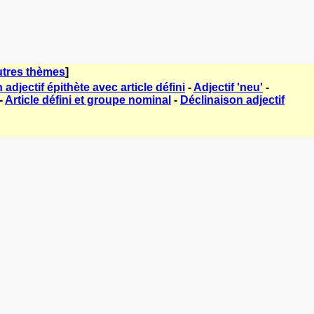
tres thèmes
]
adjectif épithète avec article défini
-
Adjectif 'neu'
-
-
Article défini et groupe nominal
-
Déclinaison adjectif