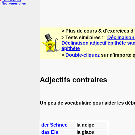
-
Jeux gratuits
-
Nos autres sites
> Plus de cours & d'exercices d
> Tests similaires : -
Déclinaison 
Déclinaison adjectif épithète san
épithète
>
Double-cliquez
sur n'importe q
Adjectifs contraires
Un peu de vocabulaire pour aider les déb
der Schnee
la neige
das Eis
la glace