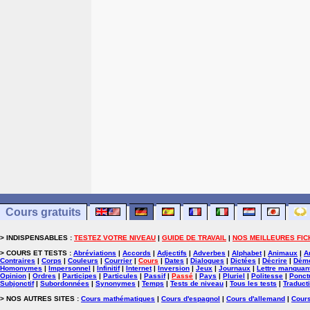
Cours gratuits
> INDISPENSABLES :
TESTEZ VOTRE NIVEAU
|
GUIDE DE TRAVAIL
|
NOS MEILLEURES FIC
> COURS ET TESTS :
Abréviations
|
Accords
|
Adjectifs
|
Adverbes
|
Alphabet
|
Animaux
|
A
Contraires
|
Corps
|
Couleurs
|
Courrier
|
Cours
|
Dates
|
Dialogues
|
Dictées
|
Décrire
|
Démo
Homonymes
|
Impersonnel
|
Infinitif
|
Internet
|
Inversion
|
Jeux
|
Journaux
|
Lettre manquan
Opinion
|
Ordres
|
Participes
|
Particules
|
Passif
|
Passé
|
Pays
|
Pluriel
|
Politesse
|
Ponct
Subjonctif
|
Subordonnées
|
Synonymes
|
Temps
|
Tests de niveau
|
Tous les tests
|
Traduct
> NOS AUTRES SITES :
Cours mathématiques
|
Cours d'espagnol
|
Cours d'allemand
|
Cours