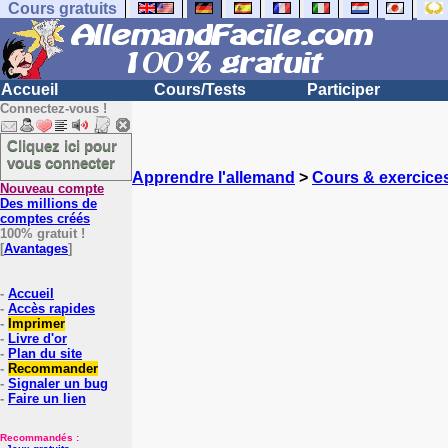
Cours gratuits
Accueil
Cours/Tests
Participer
Connectez-vous !
Cliquez ici pour
vous connecter
Apprendre l'allemand
>
Cours & exercice
Nouveau compte
Des millions de
comptes créés
100% gratuit !
[
Avantages
]
-
Accueil
-
Accès rapides
-
Imprimer
-
Livre d'or
-
Plan du site
-
Recommander
-
Signaler un bug
-
Faire un lien
Recommandés :