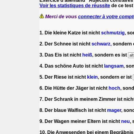
Exercice d'allemand "Adjectifs contraires
Voir les statistiques de réussite
de ce test
Merci de vous
connecter à votre compt
1. Die kleine Katze ist nicht
schmutzig
, so
2. Der Schnee ist nicht
schwarz,
sondern e
3. Das Eis ist nicht
heiß
, sondern es ist
4. Das schöne Auto ist nicht
langsam
, so
5. Der Riese ist nicht
klein
, sondern er ist
6. Die Hütte der Jäger ist nicht
hoch
, sond
7. Der Schrank in meinem Zimmer ist nich
8. Der blaue Walfisch ist nicht
mager
, son
9. Der Wagen meiner Eltern ist nicht
neu
,
10. Die Anwesenden bei einem Begräbnis 