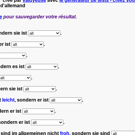
" créé par
valdyeuse
avec
le générateur de tests - créez votr
 d'allemand
e
pour sauvegarder votre résultat.
ndern sie ist
.
r ist
.
.
ndern es ist
.
.
ern sie ist
.
t
leicht
, sondern er ist
.
dern er ist
.
 sondern er ist
.
sind im allgemeinen nicht
froh,
sondern sie sind