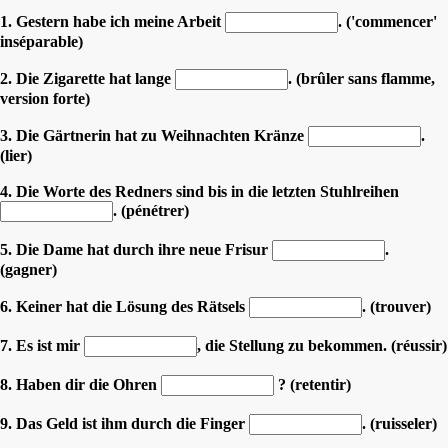
1. Gestern habe ich meine Arbeit
. ('commencer'
inséparable)
2. Die Zigarette hat lange
. (brûler sans flamme,
version forte)
3. Die Gärtnerin hat zu Weihnachten Kränze
.
(lier)
4. Die Worte des Redners sind bis in die letzten Stuhlreihen
. (pénétrer)
5. Die Dame hat durch ihre neue Frisur
.
(gagner)
6. Keiner hat die Lösung des Rätsels
. (trouver)
7. Es ist mir
, die Stellung zu bekommen. (réussir)
8. Haben dir die Ohren
? (retentir)
9. Das Geld ist ihm durch die Finger
. (ruisseler)