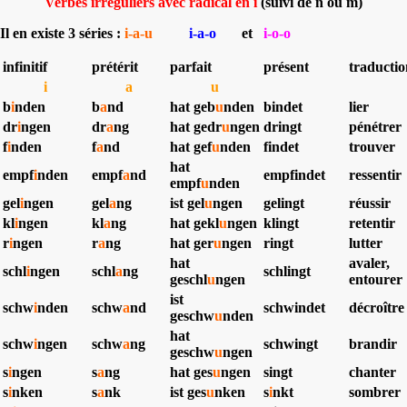
Verbes irréguliers avec radical en i
(suivi de n ou m)
Il en existe 3 séries :
i-a-u
i-a-o
et
i-o-o
infinitif
prétérit
parfait
présent
traductio
i
a
u
b
i
nden
b
a
nd
hat geb
u
nden
bindet
lier
dr
i
ngen
dr
a
ng
hat gedr
u
ngen
dringt
pénétrer
f
i
nden
f
a
nd
hat gef
u
nden
findet
trouver
hat
empf
i
nden
empf
a
nd
empfindet
ressentir
empf
u
nden
gel
i
ngen
gel
a
ng
ist gel
u
ngen
gelingt
réussir
kl
i
ngen
kl
a
ng
hat gekl
u
ngen
klingt
retentir
r
i
ngen
r
a
ng
hat ger
u
ngen
ringt
lutter
hat
avaler,
schl
i
ngen
schl
a
ng
schlingt
geschl
u
ngen
entourer
ist
schw
i
nden
schw
a
nd
schwindet
décroître
geschw
u
nden
hat
schw
i
ngen
schw
a
ng
schwingt
brandir
geschw
u
ngen
s
i
ngen
s
a
ng
hat ges
u
ngen
singt
chanter
s
i
nken
s
a
nk
ist ges
u
nken
s
i
nkt
sombrer