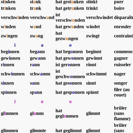
st
i
nken
st
a
nk
hat gest
u
nken
stinkt
puer
tr
i
nken
tr
a
nk
hat getr
u
nken
trinkt
boire
ist
verschw
i
nden
verschw
a
nd
verschw
i
ndet
disparaît
verschw
u
nden
w
i
nden
w
a
nd
hat gew
u
nden
windet
enrouler
hat
zw
i
ngen
zw
a
ng
zwingt
contrain
gezw
u
ngen
i
a
o
beg
i
nnen
beg
a
nn
hat beg
o
nnen
beginnt
commenc
gew
i
nnen
gew
a
nn
hat gew
o
nnen
gewinnt
gagner
r
i
nnen
r
a
nn
ist ger
o
nnen
rinnt
ruisseler
ist
schw
i
mmen
schw
a
mm
schwimmt
nager
geschw
o
mmen
s
i
nnen
s
a
nn
hat ges
o
nnen
sinnt
songer
filer (au
sp
i
nnen
sp
a
nn
hat
gesp
o
nnen
spinnt
rouet)
i
o
o
brûler
hat
gl
i
mmen
gl
o
mm
glimmt
(sans
gegl
o
mmen
flamme)
brûler
glimmen
glimmte
hat geglimmt
glimmt
(sans