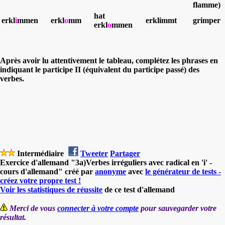
flamme)
hat
erkl
i
mmen
erkl
o
mm
erklimmt
grimper
erkl
o
mmen
Après avoir lu attentivement le tableau, complétez les phrases en
indiquant le participe II (équivalent du participe passé) des
verbes.
Intermédiaire
Tweeter
Partager
Exercice d'allemand "3a)Verbes irréguliers avec radical en 'i' -
cours d'allemand" créé par
anonyme
avec
le générateur de tests -
créez votre propre test !
Voir les statistiques de réussite
de ce test d'allemand
Merci de vous
connecter à votre compte
pour sauvegarder votre
résultat.