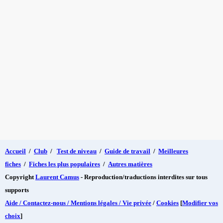
Accueil
/
Club
/
Test de niveau
/
Guide de travail
/
Meilleures
fiches
/
Fiches les plus populaires
/
Autres matières
Copyright
Laurent Camus
- Reproduction/traductions interdites sur tous
supports
Aide / Contactez-nous / Mentions légales / Vie privée
/
Cookies
[
Modifier vos
choix
]