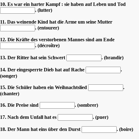
10. Es war ein harter Kampf : sie haben auf Leben und Tod
. (lutter)
11. Das weinende Kind hat die Arme um seine Mutter
. (entourer)
12. Die Kräfte des verstorbenen Mannes sind am Ende
. (décroître)
13. Der Ritter hat sein Schwert
. (brandir)
14. Der eingesperrte Dieb hat auf Rache
.
(songer)
15. Die Schüler haben ein Weihnachtslied
.
(chanter)
16. Die Preise sind
. (sombrer)
17. Nach dem Unfall hat es
. (puer)
18. Der Mann hat eins über den Durst
. (boire)