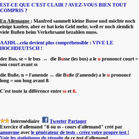
EST-CE QUE C'EST CLAIR ?
AVEZ-VOUS BIEN TOUT
COMPRIS ?
En Allemagne
: Manfred sammelt kleine
Busse
und möchte noch
einige kaufen, aber er hat kein Geld mehr, weil er noch ziemlich
viele
Bußen
beim Verkehrsamt bezahlen muss.
AAHH…cela devient plus compréhensible : VIVE LE
HOCHDEUTSCH !
der Bus, se = le bus ↔ die B
u
ss
e (les bus) a le
u
prononcé court =
son court avant
ss
die Buße, n = l'amende ↔ die B
u
ß
e (l'amende) a le
u
prononcé
long = son long avant
ß
C'est toute la différence entre
ss
et
ß.
Intermédiaire
Tweeter
Partager
Exercice d'allemand "ß ou ss - cours d'allemand" créé par
anonyme
avec
le générateur de tests - créez votre propre test !
Voir les statistiques de réussite
de ce test d'allemand