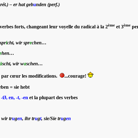
rét.) – er hat geb
u
nden (perf.)
ème
ème
verbes forts, changeant leur voyelle du radical à la
2
et 3
per
 spr
i
cht, wir spr
e
chen…
e
hen…
ä
scht, wir w
a
schen…
e par cœur les modifications.
...courage!
ben = sie hebt
, -Ø, en, -t, -en
et la plupart des verbes
 wir tr
u
g
en
, ihr tr
u
g
t
, sie/Sie tr
u
g
en