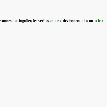
sonnes du singulier
, les verbes en «
e
» deviennent «
i
» ou «
ie
»