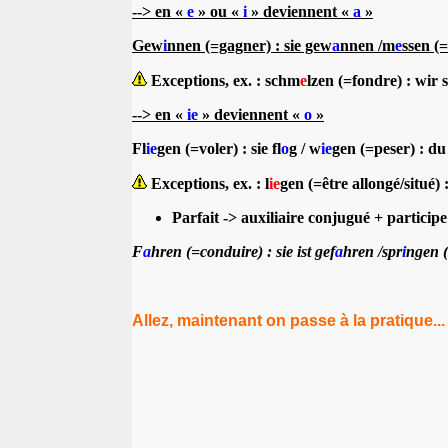
--> en «
e
» ou «
i
» deviennent «
a
»
Gew
i
nnen (=gagner) : sie gew
a
nnen /m
e
ssen (
Exceptions, ex. : schm
e
lzen (=fondre) : wir
--> en «
ie
» deviennent «
o
»
Fl
ie
gen (=voler) : sie fl
o
g / w
ie
gen (=peser) : d
Exceptions, ex. : l
ie
gen (=être allongé/situé) :
Parfait
-> auxiliaire conjugué + particip
F
a
hren (=conduire) : sie ist gef
a
hren /spr
i
ngen (
Allez, maintenant on passe à la pratique...