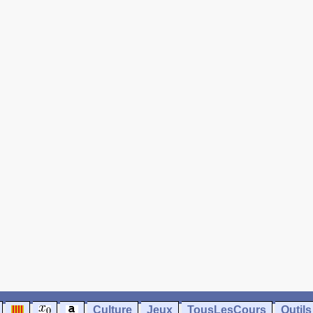
Culture
Jeux
TousLesCours
Outils