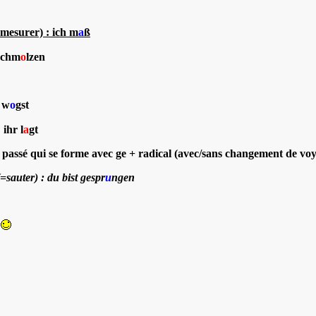
=mesurer) : ich m
a
ß
 schm
o
lzen
u w
o
gst
 ihr l
a
gt
e passé qui se forme avec
ge + radical (avec/sans changement de voye
=sauter) : du bist gespr
u
ngen