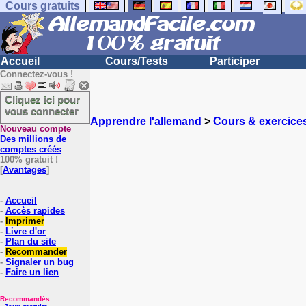
Cours gratuits
Accueil
Cours/Tests
Participer
Connectez-vous !
Cliquez ici pour
vous connecter
Apprendre l'allemand
>
Cours & exercice
Nouveau compte
Des millions de
comptes créés
100% gratuit !
[
Avantages
]
-
Accueil
-
Accès rapides
-
Imprimer
-
Livre d'or
-
Plan du site
-
Recommander
-
Signaler un bug
-
Faire un lien
Recommandés :