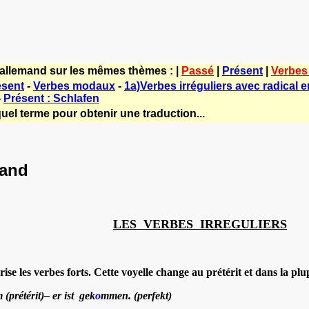
'allemand sur les mêmes thèmes : |
Passé
|
Présent
|
Verbes 
ésent
-
Verbes modaux
-
1a)Verbes irréguliers avec radical en
-
Présent : Schlafen
uel terme pour obtenir une traduction...
mand
LES VERBES IRREGULIERS
se les verbes forts. Cette voyelle change au prétérit et dans la plu
 (prétérit)– er ist gek
o
mmen. (perfekt)