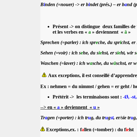
B
i
nden (=nouer) -> er b
i
ndet (prés.) – er b
a
nd (p
Présent
-> on distingue
deux familles de 
et les verbes en «
a
» deviennent «
ä
»
Sprechen (=parler) : ich spr
e
che, du spr
i
chst, er
Sehen (=voir) : ich s
e
he, du s
ie
hst, er s
ie
ht, wir s
Waschen (=laver) : ich w
a
sche, du w
ä
schst, er w
Aux exceptions, il est conseillé d’apprendr
Ex : nehmen = du nimmst / gehen = er geht / he
Prétérit
->
les terminaisons sont :
-Ø, -st
--> en «
a
» deviennent «
u
»
Tr
a
gen (=porter) : ich tr
u
g, du tr
u
g
st
, er/sie tr
u
g,
Exceptions,ex. :
f
a
llen (=tomber) : du f
ie
lst