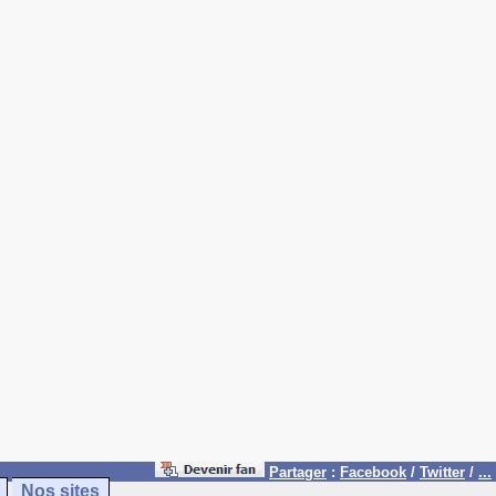
Partager
:
Facebook
/
Twitter
/
...
Nos sites