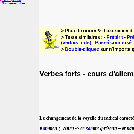
-
Jeux gratuits
-
Nos autres sites
> Plus de cours & d'exercices d
> Tests similaires : -
Prétérit
-
Pr
(verbes forts)
-
Passé composé
>
Double-cliquez
sur n'importe q
Verbes forts - cours d'alle
Le changement de la voyelle du radical caractéri
K
o
mmen (=venir) -> er k
o
mmt (présent) – er k
a
m