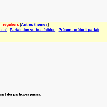
irréguliers
[
Autres thèmes
]
 'a'
-
Parfait des verbes faibles
-
Présent-prétérit-parfait
part des participes passés.