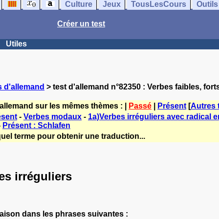
Culture
Jeux
TousLesCours
Outils
Créer un test
Utiles
s d'allemand
> test d'allemand n°82350 : Verbes faibles, forts 
'allemand sur les mêmes thèmes : |
Passé
|
Présent
[
Autres
ésent
-
Verbes modaux
-
1a)Verbes irréguliers avec radical en
-
Présent : Schlafen
uel terme pour obtenir une traduction...
es irréguliers
aison dans les phrases suivantes :