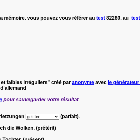
 la mémoire, vous pouvez vous référer au
test
82280, au
test
et faibles irréguliers" créé par
anonyme
avec
le générateur 
 d'allemand
e
pour sauvegarder votre résultat.
erletzungen
(parfait).
h die Wolken. (prétérit)
r Tochter. (présent)