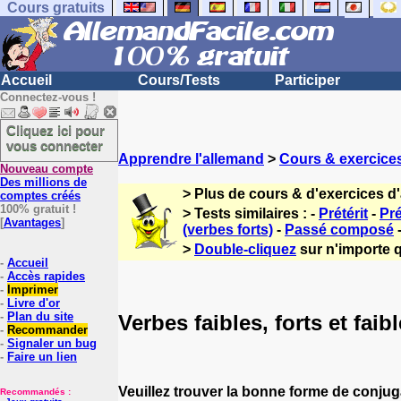
Cours gratuits
Accueil
Cours/Tests
Participer
Connectez-vous !
Cliquez ici pour
vous connecter
Apprendre l'allemand
>
Cours & exercice
Nouveau compte
Des millions de
> Plus de cours & d'exercices d
comptes créés
100% gratuit !
> Tests similaires : -
Prétérit
-
Pr
[
Avantages
]
(verbes forts)
-
Passé composé
>
Double-cliquez
sur n'importe q
-
Accueil
-
Accès rapides
-
Imprimer
-
Livre d'or
-
Plan du site
Verbes faibles, forts et faibl
-
Recommander
-
Signaler un bug
-
Faire un lien
Veuillez trouver la bonne forme de conjug
Recommandés :