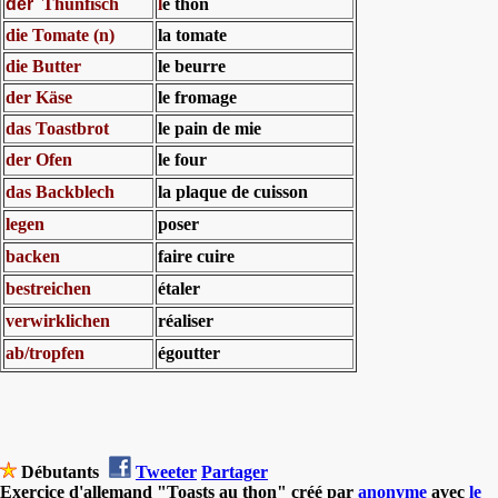
der
Thunfisch
l
e thon
die Tomate (n)
la tomate
die Butter
le beurre
der Käse
le fromage
das Toastbrot
le pain de mie
der Ofen
le four
das Backblech
la plaque de cuisson
legen
poser
backen
faire cuire
bestreichen
étaler
verwirklichen
réaliser
ab/tropfen
égoutter
Débutants
Tweeter
Partager
Exercice d'allemand "Toasts au thon" créé par
anonyme
avec
le