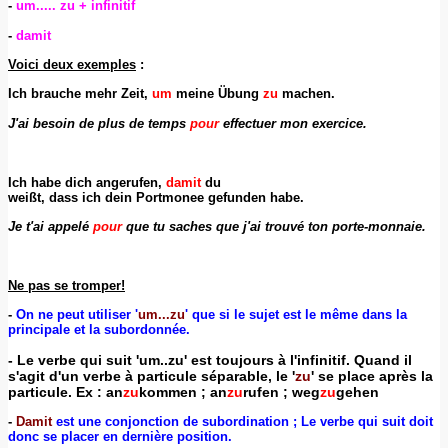
-
um..... zu + infinitif
-
damit
Voici deux exemples
:
Ich brauche mehr Zeit,
um
meine Übung
zu
machen.
J'ai besoin de plus de temps
pour
effectuer mon exercice.
Ich habe dich angerufen,
damit
du
wei
ßt, dass ich dein Portmonee gefunden habe.
Je t'ai appelé
pour
que tu saches que j'ai trouvé ton porte-monnaie.
Ne pas se tromper!
-
On ne peut utiliser '
um...zu
' que si le sujet est le même dans la
principale et la subordonnée.
- Le verbe qui suit 'um..zu' est toujours à l'infinitif. Quand il
s'agit d'un verbe à particule séparable, le '
zu
' se place après la
particule. Ex : an
zu
kommen ; an
zu
rufen ; weg
zu
gehen
-
Damit
est une conjonction de subordination ; Le verbe qui suit doit
donc se placer en dernière position.