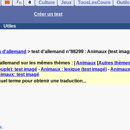
Culture
Jeux
TousLesCours
Outils
Créer un test
Utiles
s d'allemand
> test d'allemand n°88299 : Animaux (test imag
'allemand sur les mêmes thèmes : |
Animaux
[
Autres thème
uple): test imagé
-
Animaux : lexique (test imagé)
-
Animaux e
imaux: test imagé
uel terme pour obtenir une traduction...
s.