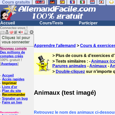
Cours gratuits
Accueil
Cours/Tests
Participer
Connectez-vous !
Cliquez ici pour
vous connecter
Apprendre l'allemand
>
Cours & exercice
Nouveau compte
Des millions de
> Plus de cours & d'exercices d
comptes créés
100% gratuit !
> Tests similaires : -
Animaux (co
[
Avantages
]
Parures animales
-
Animaux
-
An
>
Double-cliquez
sur n'importe q
-
Accueil
-
Accès rapides
-
Imprimer
-
Livre d'or
-
Plan du site
Animaux (test imagé)
-
Recommander
-
Signaler un bug
-
Faire un lien
Retrouvez le nom des animaux ci-dessou
Recommandés :