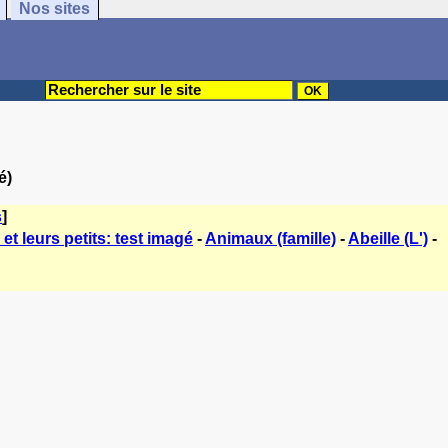
Nos sites
é)
s
]
t leurs petits: test imagé
-
Animaux (famille)
-
Abeille (L')
-