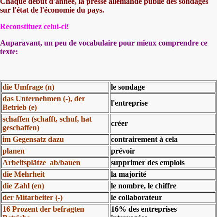
Chaque début d'année, la presse allemande publie des sondages
sur l'état de l'économie du pays.
Reconstituez celui-ci!
Auparavant, un peu de vocabulaire pour mieux comprendre ce
texte:
die Umfrage (n)
le sondage
das Unternehmen (-), der
l'entreprise
Betrieb (e)
schaffen (schafft, schuf, hat
créer
geschaffen)
im Gegensatz dazu
contrairement à cela
planen
prévoir
Arbeitsplätze ab/bauen
supprimer des emplois
die Mehrheit
la majorité
die Zahl (en)
le nombre, le chiffre
der Mitarbeiter (-)
le collaborateur
16 Prozent der befragten
16% des entreprises