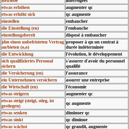
Betriebe
interrogées
etwas erhöhen
augmenter qc
etwas erhöht sich
qc augmente
einstellen
embaucher
die Einstellung (en)
l'embauche
einstellungsbereit
disposé à embaucher
jdm einen unbefristeten Vertrag
proposer à qn un contrat à
an/bieten (o,o)
durée indéterminée
die Entwicklung
l'évolution, le développement
sich qualifiziertes Personal
s'assurer d'avoir du personnel
sichern
qualifié
die Versicherung (en)
l'assurance
ein Unternehmen versichern
assurer une entreprise
die Wirtschaft (en)
l'économie
etwas steigern
augmenter qc
etwas steigt (steigt, stieg, ist
qc augmente
gestiegen)
etwas senken
diminuer qc
etwas sinkt
qc diminue
etwas wächst
qc grandit, augmente