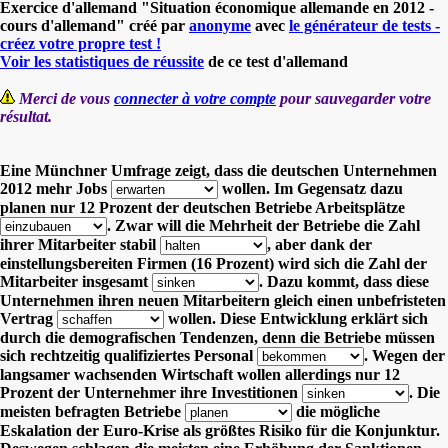
Exercice d'allemand "Situation économique allemande en 2012 -
cours d'allemand" créé par
anonyme
avec
le générateur de tests -
créez votre propre test !
Voir les statistiques de réussite
de ce test d'allemand
Merci de vous
connecter à votre compte
pour sauvegarder votre
résultat.
Eine Münchner Umfrage zeigt, dass die deutschen Unternehmen
2012 mehr Jobs
wollen.
Im Gegensatz dazu
planen nur 12 Prozent der deutschen Betriebe Arbeitsplätze
.
Zwar will die Mehrheit der Betriebe die Zahl
ihrer Mitarbeiter stabil
,
aber dank der
einstellungsbereiten Firmen (16 Prozent) wird sich die Zahl der
Mitarbeiter insgesamt
.
Dazu kommt, dass diese
Unternehmen ihren neuen Mitarbeitern gleich einen unbefristeten
Vertrag
wollen.
Diese Entwicklung erklärt sich
durch die demografischen Tendenzen, denn die Betriebe müssen
sich rechtzeitig qualifiziertes Personal
.
Wegen der
langsamer wachsenden Wirtschaft wollen allerdings nur 12
Prozent der Unternehmer ihre Investitionen
.
Die
meisten befragten Betriebe
die mögliche
Eskalation der Euro-Krise als größtes Risiko für die Konjunktur.