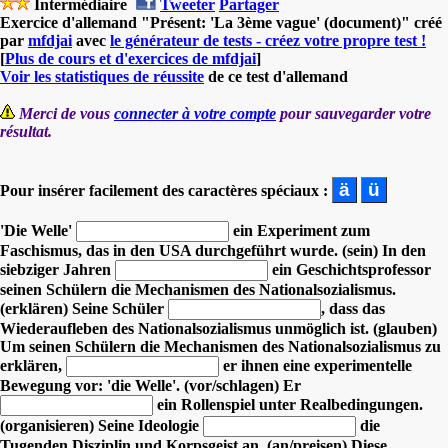
Intermédiaire
Tweeter
Partager
Exercice d'allemand "Présent: 'La 3ème vague' (document)" créé
par
mfdjai
avec
le générateur de tests - créez votre propre test !
[
Plus de cours et d'exercices de mfdjai
]
Voir les statistiques de réussite
de ce test d'allemand
Merci de vous
connecter à votre compte
pour sauvegarder votre
résultat.
Pour insérer facilement des caractères spéciaux :
'Die Welle'
ein Experiment zum
Faschismus, das in den USA durchgeführt wurde. (sein)
In den
siebziger Jahren
ein Geschichtsprofessor
seinen Schülern die Mechanismen des Nationalsozialismus.
(erklären)
Seine Schüler
, dass das
Wiederaufleben des Nationalsozialismus unmöglich ist. (glauben)
Um seinen Schülern die Mechanismen des Nationalsozialismus zu
erklären,
er ihnen eine experimentelle
Bewegung vor: 'die Welle'. (vor/schlagen)
Er
ein Rollenspiel unter Realbedingungen.
(organisieren)
Seine Ideologie
die
Tugenden Disziplin und Korpsgeist an. (an/preisen)
Diese