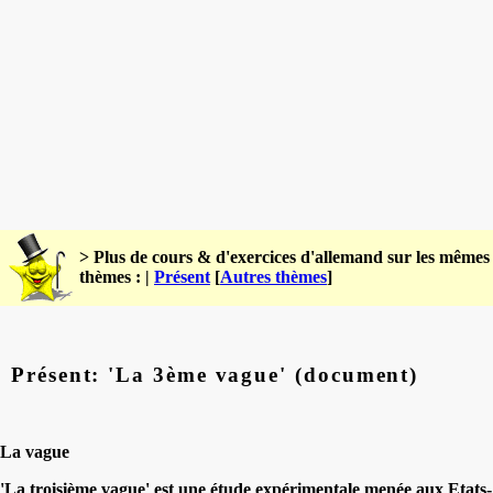
> Plus de cours & d'exercices d'allemand sur les mêmes
thèmes : |
Présent
[
Autres thèmes
]
Présent: 'La 3ème vague' (document)
La vague
'La troisième vague' est une étude expérimentale menée aux Etats-