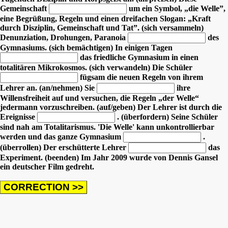
Gemeinschaft
um ein Symbol, „die Welle”,
eine Begrüßung, Regeln und einen dreifachen Slogan: „Kraft
durch Disziplin, Gemeinschaft und Tat”. (sich versammeln)
Denunziation, Drohungen, Paranoia
des
Gymnasiums. (sich bemächtigen)
In einigen Tagen
das friedliche Gymnasium in einen
totalitären Mikrokosmos. (sich verwandeln)
Die Schüler
fügsam die neuen Regeln von ihrem
Lehrer an. (an/nehmen)
Sie
ihre
Willensfreiheit auf und versuchen, die Regeln „der Welle“
jedermann vorzuschreiben. (auf/geben)
Der Lehrer ist durch die
Ereignisse
. (überfordern)
Seine Schüler
sind nah am Totalitarismus. 'Die Welle' kann unkontrollierbar
werden und das ganze Gymnasium
.
(überrollen)
Der erschütterte Lehrer
das
Experiment. (beenden) Im Jahr 2009 wurde von Dennis Gansel
ein deutscher Film gedreht.