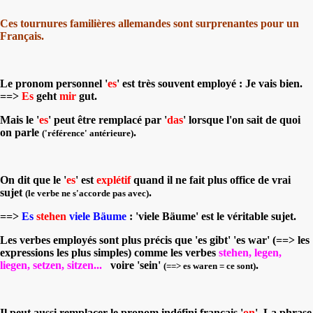
Ces tournures familières allemandes sont surprenantes pour un
Français.
Le pronom personnel '
es
' est très souvent employé : Je vais bien.
==>
Es
geht
mir
gut.
Mais le '
es
' peut être remplacé par '
das
' lorsque l'on sait de quoi
on parle
.
('référence' antérieure)
On dit que le '
es
' est
explétif
quand il ne fait plus office de vrai
sujet
.
(le verbe ne s'accorde pas avec)
==>
Es
stehen
viele Bäume
: '
viele Bäume
' est le véritable sujet.
Les verbes employés sont plus précis que '
es gibt
' '
es war
' (==> les
expressions les plus simples) comme les verbes
stehen, legen,
liegen, setzen, sitzen..
.
voire '
sein
'
.
(==>
es waren
= ce sont)
Il peut aussi remplacer le pronom indéfini français '
on
'. La phrase