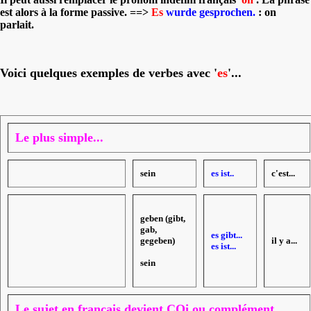
est alors à la forme passive. ==>
Es
wurde gesprochen.
: on
parlait
.
Voici quelques exemples de verbes avec '
es
'...
Le plus simple...
sein
es ist..
c'est...
geben (gibt,
gab,
es gibt...
gegeben)
il y a...
es ist...
sein
Le sujet en français devient COi ou complément