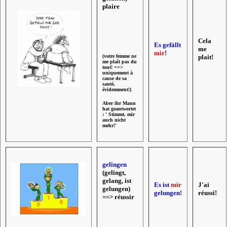
plaire
Cela
Es gefällt
me
mir
!
(votre femme ne
plait!
me plaît pas du
tout! ==>
uniquement à
cause de sa
santé,
évidemment!)
Aber ihr Mann
hat geantwortet
: ' Stimmt, mir
auch nicht
mehr!'
gelingen
(gelingt,
gelang, ist
Es ist
mir
J'ai
gelungen)
gelungen!
réussi!
==>
réussir