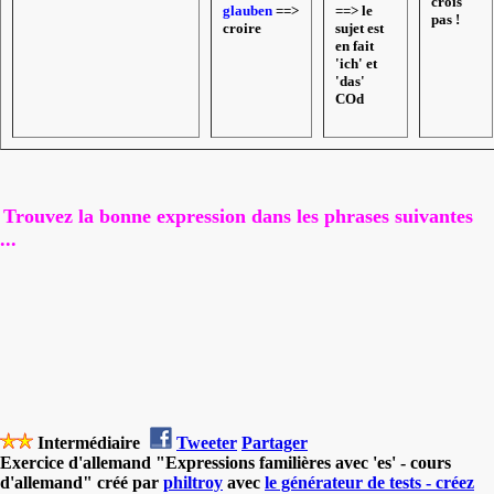
crois
glauben
==>
==> le
pas !
croire
sujet est
en fait
'ich' et
'das'
COd
Trouvez la bonne expression dans les phrases suivantes
...
Intermédiaire
Tweeter
Partager
Exercice d'allemand "Expressions familières avec 'es' - cours
d'allemand" créé par
philtroy
avec
le générateur de tests - créez