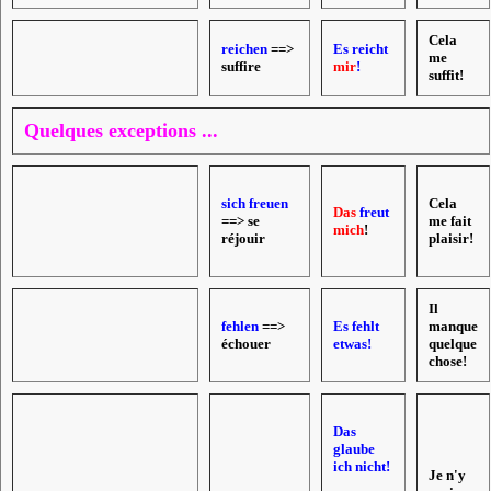
Cela
reichen
==>
Es reicht
me
suffire
mir
!
suffit!
Quelques exceptions ...
sich freuen
Cela
Das
freut
==> se
me fait
mich
!
réjouir
plaisir!
Il
fehlen
==>
Es fehlt
manque
échouer
etwas!
quelque
chose!
Das
glaube
ich nicht!
Je n'y