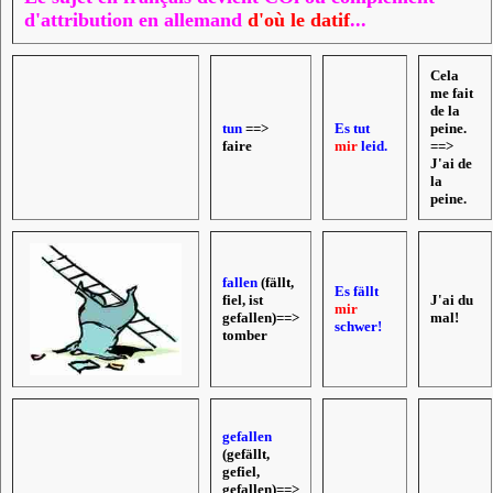
d'attribution
en allemand
d'où le datif
...
Cela
me fait
de la
tun
==>
Es tut
peine.
faire
mir
leid.
==>
J'ai de
la
peine.
fallen
(fällt,
Es fällt
fiel, ist
J'ai du
mir
gefallen)==>
mal!
schwer!
tomber
gefallen
(gefällt,
gefiel,
gefallen)==>