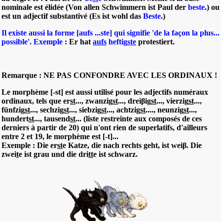
nominale est élidée (Von allen Schwimmern ist Paul der
beste
.) ou
est un adjectif substantivé (Es ist wohl das
Beste
.)
Il existe aussi la forme [aufs ...ste] qui signifie 'de la façon la plus...
possible'. Exemple
: Er hat
aufs
heftig
ste
protestiert.
Remarque : NE PAS CONFONDRE AVEC LES ORDINAUX !
Le morphème [-st] est aussi utilisé pour les adjectifs numéraux
ordinaux, tels que er
st
..., zwanzig
st
..., dreiβig
st
..., vierzig
st
...,
fünfzig
st
..., sechzig
st
..., siebzig
st
..., achtzig
st
...., neunzig
st
...,
hundert
st
..., tausend
st
... (liste restreinte aux composés de ces
derniers à partir de 20) qui n'ont rien de superlatifs, d'ailleurs
entre 2 et 19, le morphème est [-t]...
Exemple : Die er
st
e Katze, die nach rechts geht, ist weiβ. Die
zwei
t
e ist grau und die dri
tt
e ist schwarz.