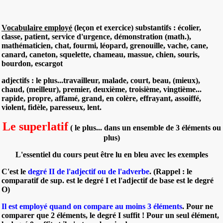
Vocabulaire employé
(leçon et exercice)
substantifs
: écolier,
classe, patient, service d'urgence, démonstration (math.),
mathématicien, chat, fourmi, léopard, grenouille, vache, cane,
canard, caneton, squelette, chameau, massue, chien, souris,
bourdon, escargot
adjectifs
: le plus...travailleur, malade, court, beau, (mieux),
chaud, (meilleur), premier, deuxième, troisième, vingtième...
rapide, propre, affamé, grand, en colère, effrayant, assoiffé,
violent, fidèle, paresseux, lent.
Le superlatif
( le plus... dans un ensemble de 3 éléments ou
plus)
L'essentiel du cours peut être lu en bleu avec les exemples
C'est le
degré II de
l'adjectif ou de l'adverbe
. (Rappel : le
comparatif de sup. est le degré I et l'adjectif de base est le degré
O)
Il est employé quand on compare au moins 3 éléments
. Pour ne
comparer que 2 éléments, le degré I suffit ! Pour un seul élément,