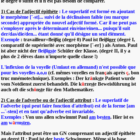
le degré 0 suffit et il n'est pas besoin de comparer.
1) Cas de l'adjectif épithète
: Le superlatif est formé en ajoutant
le morphème [¨-st]... suivi de la déclinaison faible (ou marque
seconde) appropriée du nouvel adjectif formé. Car il ne peut pas
s'employer après le déterminant ein/eine/einen... puisqu'il suit
der/das/die/den... étant donné qu'il désigne un seul élément.
Exemple
: travailleur=fleiβig (degré 0) Paul ist fleiβig
er
(degré I,
comparatif de supériorité avec morphème [¨-er] ) als Anton. Paul
ist aber nicht der
fleiβig
st
e
Schüler der Klasse. (degré II, il y a
plus de 2 élèves dans n'importe quelle classe !)
L'inflexion de la voyelle (Umlaut en allemand) n'est possible que
pour les voyelles a,o,u
(cf. mêmes voyelles en fran
ç
ais après
ç
, bon
truc mnémotechnique). Exemples : Der kr
ä
nk
st
e Patient wurde
vom Notdienst zuerst behandelt. Die k
ü
rze
st
e Beweisführung ist
auch oft die sch
ö
n
st
e für den Mathematiker.
2) Cas de l'adverbe ou de l'adjectif attribut
:
Le superlatif de
l'adverbe (qui peut faire fonction d'attribut) est de la forme [am
...¨-sten] et en tant qu'adverbe est invariable
.
Exemples
: Von uns allen schwimmt Paul
am
be
sten
. Hier ist es
am
w
ä
rm
sten
.
Mais l'attribut peut être un GN comprenant un adjectif épithète
au degré II : Paul ist der
be
st
e
Schwimmer. Même si la base