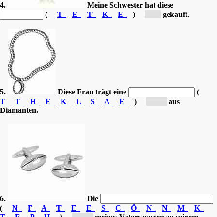
4.
Meine Schwester hat diese
(
T
E
T
K
E
)
[K...]
gekauft.
5.
Diese Frau trägt eine
(
T
T
H
E
K
L
S
A
E
)
[Ha...]
aus
Diamanten.
6.
Die
(
N
F
A
T
E
E
S
C
Ö
N
N
M
K
T
E
P
H
)
[Ma...]
meines Vaters passen zu seinem