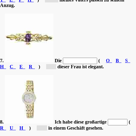
Anzug.
7.
Die
(
O
B
S
H
C
E
R
)
[B...]
dieser Frau ist elegant.
8.
Ich habe diese großartige
(
R
U
H
)
[U...]
in einem Geschäft gesehen.