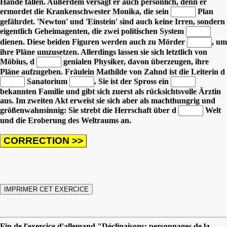
Hände fallen.
Außerdem versagt er auch persönlich, denn er
ermordet die Krankenschwester Monika, die sein
Plan
gefährdet.
'Newton' und 'Einstein' sind auch keine Irren, sondern
eigentlich Geheimagenten, die zwei politischen System
dienen.
Diese beiden Figuren werden auch zu Mörder
, um
ihre Pläne umzusetzen.
Allerdings lassen sie sich letztlich von
Möbius, d
genialen Physiker, davon überzeugen, ihre
Pläne aufzugeben.
Fräulein Mathilde von Zahnd ist die Leiterin d
Sanatorium
. Sie ist der Spross
ein
bekannten Familie und gibt sich zuerst als rücksichtsvolle Ärztin
aus.
Im zweiten Akt erweist sie sich aber als machthungrig und
größenwahnsinnig: Sie strebt die Herrschaft über d
Welt
und die Eroberung des Weltraums an.
Fin de l'exercice d'allemand "Déclinaisons: personnages de la