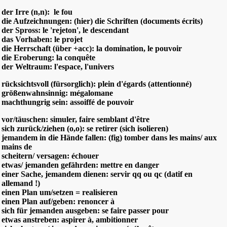
der Irre (n,n): le fou
die Aufzeichnungen: (hier) die Schriften (documents écrits)
der Spross: le 'rejeton', le descendant
das Vorhaben: le projet
die Herrschaft (über +acc): la domination, le pouvoir
die Eroberung: la conquête
der Weltraum: l'espace, l'univers
rücksichtsvoll (fürsorglich): plein d'égards (attentionné)
größenwahnsinnig: mégalomane
machthungrig sein: assoiffé de pouvoir
vor/täuschen: simuler, faire semblant d'être
sich zurück/ziehen (o,o): se retirer (sich isolieren)
jemandem in die Hände fallen: (fig) tomber dans les mains/ aux
mains de
scheitern/ versagen: échouer
etwas/ jemanden gefährden: mettre en danger
einer Sache, jemandem dienen: servir qq ou qc (datif en
allemand !)
einen Plan um/setzen = realisieren
einen Plan auf/geben: renoncer à
sich für jemanden ausgeben: se faire passer pour
etwas anstreben: aspirer à, ambitionner