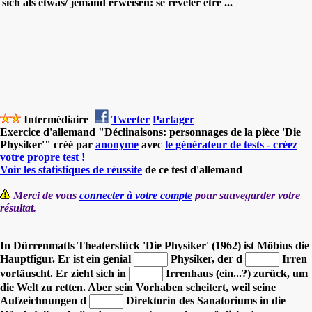
sich als etwas/ jemand erweisen: se révéler être ...
Intermédiaire
Tweeter
Partager
Exercice d'allemand "Déclinaisons: personnages de la pièce 'Die
Physiker'" créé par
anonyme
avec
le générateur de tests - créez
votre propre test !
Voir les statistiques de réussite
de ce test d'allemand
Merci de vous
connecter à votre compte
pour sauvegarder votre
résultat.
In Dürrenmatts Theaterstück 'Die Physiker' (1962) ist Möbius die
Hauptfigur. Er ist ein genial
Physiker, der d
Irren
vortäuscht.
Er zieht sich in
Irrenhaus (ein...?) zurück, um
die Welt zu retten.
Aber sein Vorhaben scheitert, weil seine
Aufzeichnungen d
Direktorin des Sanatoriums in die