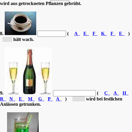
wird aus getrockneten Pflanzen gebrüht.
8.
(
A
E
F
K
F
E
)
[K...]
hält wach.
9.
(
C
A
H
R
N
E
M
G
P
A
)
[Ch...]
wird bei festlichen
Anlässen getrunken.