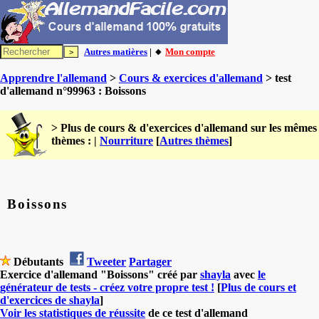
Autres matières
| 🔸
Mon compte
Apprendre l'allemand
>
Cours & exercices d'allemand
> test
d'allemand n°99963 : Boissons
> Plus de cours & d'exercices d'allemand sur les mêmes
thèmes : |
Nourriture
[
Autres thèmes
]
Boissons
Débutants
Tweeter
Partager
Exercice d'allemand "Boissons" créé par
shayla
avec
le
générateur de tests - créez votre propre test !
[
Plus de cours et
d'exercices de shayla
]
Voir les statistiques de réussite
de ce test d'allemand