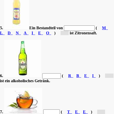
5.
Ein Bestandteil von
(
M
L
D
N
A
I
E
O
)
[L...]
ist Zitronensaft.
6.
(
R
B
E
I
)
[B...]
ist ein alkoholisches Getränk.
7.
(
T
E
E
)
[T...]