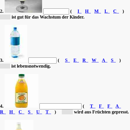
2.
(
I
H
M
L
C
)
[M...]
ist gut für das Wachstum der Kinder.
3.
(
S
E
R
W
A
S
)
[W...]
ist lebensnotwendig.
4.
(
T
F
F
A
R
H
C
S
U
T
)
[Fr...]
wird aus Früchten gepresst.