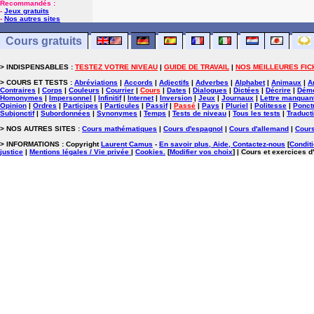
Recommandés :
-
Jeux gratuits
-
Nos autres sites
Cours gratuits
> INDISPENSABLES :
TESTEZ VOTRE NIVEAU
|
GUIDE DE TRAVAIL
|
NOS MEILLEURES FIC
> COURS ET TESTS :
Abréviations
|
Accords
|
Adjectifs
|
Adverbes
|
Alphabet
|
Animaux
|
A
Contraires
|
Corps
|
Couleurs
|
Courrier
|
Cours
|
Dates
|
Dialogues
|
Dictées
|
Décrire
|
Démo
Homonymes
|
Impersonnel
|
Infinitif
|
Internet
|
Inversion
|
Jeux
|
Journaux
|
Lettre manquan
Opinion
|
Ordres
|
Participes
|
Particules
|
Passif
|
Passé
|
Pays
|
Pluriel
|
Politesse
|
Ponct
Subjonctif
|
Subordonnées
|
Synonymes
|
Temps
|
Tests de niveau
|
Tous les tests
|
Traduct
> NOS AUTRES SITES :
Cours mathématiques
|
Cours d'espagnol
|
Cours d'allemand
|
Cours
> INFORMATIONS : Copyright
Laurent Camus
-
En savoir plus, Aide, Contactez-nous
[
Conditi
justice
|
Mentions légales / Vie privée
|
Cookies
.
[
Modifier vos choix
]
| Cours et exercices d