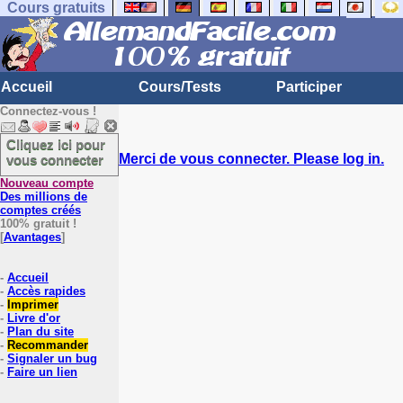
Cours gratuits
Accueil
Cours/Tests
Participer
Connectez-vous !
Cliquez ici pour
Merci de vous connecter. Please log in.
vous connecter
Nouveau compte
Des millions de
comptes créés
100% gratuit !
[
Avantages
]
-
Accueil
-
Accès rapides
-
Imprimer
-
Livre d'or
-
Plan du site
-
Recommander
-
Signaler un bug
-
Faire un lien