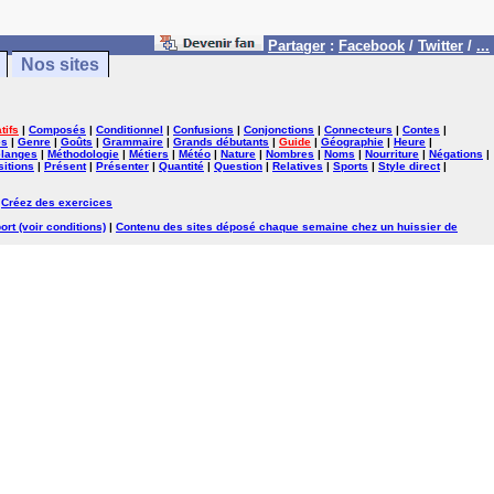
Partager
:
Facebook
/
Twitter
/
...
Nos sites
tifs
|
Composés
|
Conditionnel
|
Confusions
|
Conjonctions
|
Connecteurs
|
Contes
|
es
|
Genre
|
Goûts
|
Grammaire
|
Grands débutants
|
Guide
|
Géographie
|
Heure
|
langes
|
Méthodologie
|
Métiers
|
Météo
|
Nature
|
Nombres
|
Noms
|
Nourriture
|
Négations
|
itions
|
Présent
|
Présenter
|
Quantité
|
Question
|
Relatives
|
Sports
|
Style direct
|
|
Créez des exercices
ort (voir conditions)
|
Contenu des sites déposé chaque semaine chez un huissier de