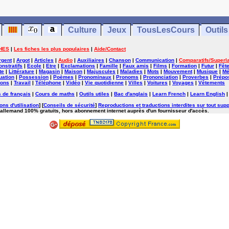
Culture
Jeux
TousLesCours
Outils
HES
|
Les fiches les plus populaires
|
Aide/Contact
rgent
|
Argot
|
Articles
|
Audio
|
Auxiliaires
|
Chanson
|
Communication
|
Comparatifs/Superla
nstratifs
|
Ecole
|
Etre
|
Exclamations
|
Famille
|
Faux amis
|
Films
|
Formation
|
Futur
|
Fêt
te
|
Littérature
|
Magasin
|
Maison
|
Majuscules
|
Maladies
|
Mots
|
Mouvement
|
Musique
|
Mé
uation
|
Possession
|
Poèmes
|
Pronominaux
|
Pronoms
|
Prononciation
|
Proverbes
|
Prépos
ions
|
Travail
|
Téléphone
|
Vidéo
|
Vie quotidienne
|
Villes
|
Voitures
|
Voyages
|
Vêtements
 de français
|
Cours de maths
|
Outils utiles
|
Bac d'anglais
|
Learn French
|
Learn English
ons d'utilisation
] [
Conseils de sécurité
]
Reproductions et traductions interdites sur tout supp
'allemand 100% gratuits, hors abonnement internet auprès d'un fournisseur d'accès.