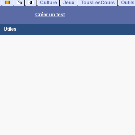
Culture
Jeux
TousLesCours
Outils
Créer un test
Utiles