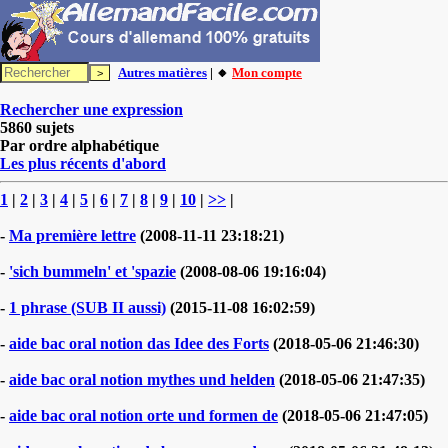
Autres matières
| 🔸
Mon compte
Rechercher une expression
5860 sujets
Par ordre alphabétique
Les plus récents d'abord
1
|
2
|
3
|
4
|
5
|
6
|
7
|
8
|
9
|
10
|
>>
|
-
Ma première lettre
(2008-11-11 23:18:21)
-
'sich bummeln' et 'spazie
(2008-08-06 19:16:04)
-
1 phrase (SUB II aussi)
(2015-11-08 16:02:59)
-
aide bac oral notion das Idee des Forts
(2018-05-06 21:46:30)
-
aide bac oral notion mythes und helden
(2018-05-06 21:47:35)
-
aide bac oral notion orte und formen de
(2018-05-06 21:47:05)