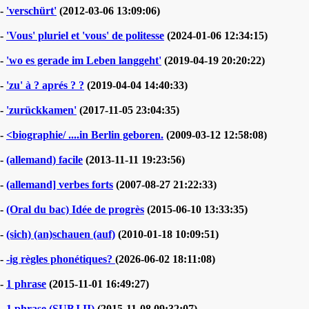
-
'verschürt'
(2012-03-06 13:09:06)
-
'Vous' pluriel et 'vous' de politesse
(2024-01-06 12:34:15)
-
'wo es gerade im Leben langgeht'
(2019-04-19 20:20:22)
-
'zu' à ? aprés ? ?
(2019-04-04 14:40:33)
-
'zurückkamen'
(2017-11-05 23:04:35)
-
<biographie/ ....in Berlin geboren.
(2009-03-12 12:58:08)
-
(allemand) facile
(2013-11-11 19:23:56)
-
(allemand] verbes forts
(2007-08-27 21:22:33)
-
(Oral du bac) Idée de progrès
(2015-06-10 13:33:35)
-
(sich) (an)schauen (auf)
(2010-01-18 10:09:51)
-
-ig règles phonétiques?
(2026-06-02 18:11:08)
-
1 phrase
(2015-11-01 16:49:27)
-
1 phrase (SUBJ II)
(2015-11-08 09:32:07)