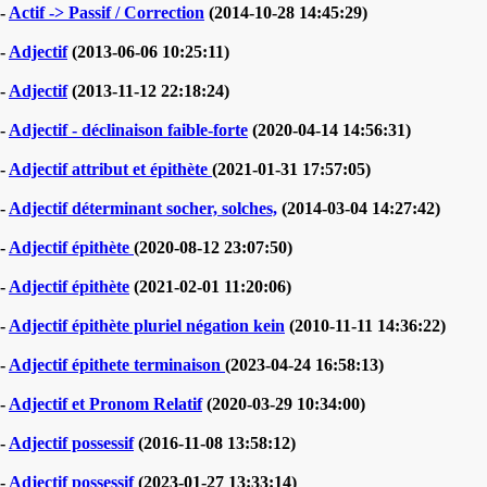
-
Actif -> Passif / Correction
(2014-10-28 14:45:29)
-
Adjectif
(2013-06-06 10:25:11)
-
Adjectif
(2013-11-12 22:18:24)
-
Adjectif - déclinaison faible-forte
(2020-04-14 14:56:31)
-
Adjectif attribut et épithète
(2021-01-31 17:57:05)
-
Adjectif déterminant socher, solches,
(2014-03-04 14:27:42)
-
Adjectif épithète
(2020-08-12 23:07:50)
-
Adjectif épithète
(2021-02-01 11:20:06)
-
Adjectif épithète pluriel négation kein
(2010-11-11 14:36:22)
-
Adjectif épithete terminaison
(2023-04-24 16:58:13)
-
Adjectif et Pronom Relatif
(2020-03-29 10:34:00)
-
Adjectif possessif
(2016-11-08 13:58:12)
-
Adjectif possessif
(2023-01-27 13:33:14)