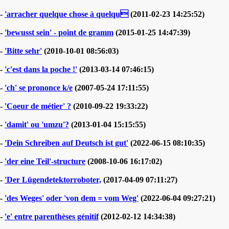
-
'arracher quelque chose à quelqu
(2011-02-23 14:25:52)
-
'bewusst sein' - point de gramm
(2015-01-25 14:47:39)
-
'Bitte sehr'
(2010-10-01 08:56:03)
-
'c'est dans la poche !'
(2013-03-14 07:46:15)
-
'ch' se prononce k/e
(2007-05-24 17:11:55)
-
'Coeur de métier' ?
(2010-09-22 19:33:22)
-
'damit' ou 'umzu'?
(2013-01-04 15:15:55)
-
'Dein Schreiben auf Deutsch ist gut'
(2022-06-15 08:10:35)
-
'der eine Teil'-structure
(2008-10-06 16:17:02)
-
'Der Lügendetektorroboter,
(2017-04-09 07:11:27)
-
'des Weges' oder 'von dem = vom Weg'
(2022-06-04 09:27:21)
-
'e' entre parenthèses génitif
(2012-02-12 14:34:38)