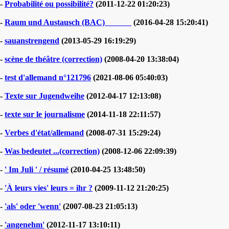
-
Probabilité ou possibilité?
(2011-12-22 01:20:23)
-
Raum und Austausch (BAC)
(2016-04-28 15:20:41)
-
sauanstrengend
(2013-05-29 16:19:29)
-
scène de théâtre (correction)
(2008-04-20 13:38:04)
-
test d'allemand n°121796
(2021-08-06 05:40:03)
-
Texte sur Jugendweihe
(2012-04-17 12:13:08)
-
texte sur le journalisme
(2014-11-18 22:11:57)
-
Verbes d'état/allemand
(2008-07-31 15:29:24)
-
Was bedeutet ...(correction)
(2008-12-06 22:09:39)
-
' Im Juli ' / résumé
(2010-04-25 13:48:50)
-
'À leurs vies' leurs = ihr ?
(2009-11-12 21:20:25)
-
'als' oder 'wenn'
(2007-08-23 21:05:13)
-
'angenehm'
(2012-11-17 13:10:11)