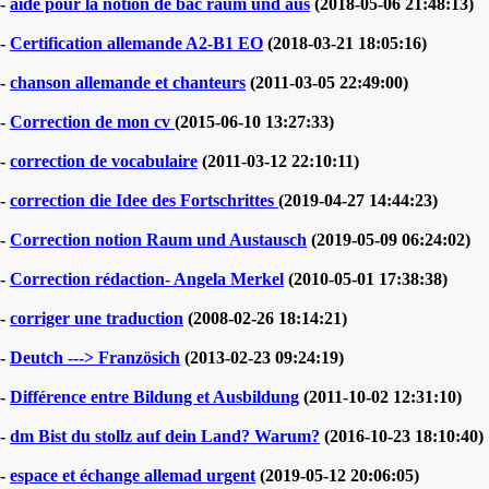
-
aide pour la notion de bac raum und aus
(2018-05-06 21:48:13)
-
Certification allemande A2-B1 EO
(2018-03-21 18:05:16)
-
chanson allemande et chanteurs
(2011-03-05 22:49:00)
-
Correction de mon cv
(2015-06-10 13:27:33)
-
correction de vocabulaire
(2011-03-12 22:10:11)
-
correction die Idee des Fortschrittes
(2019-04-27 14:44:23)
-
Correction notion Raum und Austausch
(2019-05-09 06:24:02)
-
Correction rédaction- Angela Merkel
(2010-05-01 17:38:38)
-
corriger une traduction
(2008-02-26 18:14:21)
-
Deutch ---> Französich
(2013-02-23 09:24:19)
-
Différence entre Bildung et Ausbildung
(2011-10-02 12:31:10)
-
dm Bist du stollz auf dein Land? Warum?
(2016-10-23 18:10:40)
-
espace et échange allemad urgent
(2019-05-12 20:06:05)