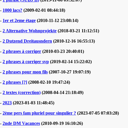
-
1000 lacs?
(2009-02-01 08:44:18)
-
1er et 2eme étage
(2010-11-12 23:08:14)
-
2 Alternative Wohnprojekte
(2018-03-21 11:12:51)
-
2 Dutzend Dreitausndern
(2010-12-16 16:55:13)
-
2 phrases à corriger
(2010-03-23 20:40:01)
-
2 phrases à corriger svp
(2019-02-14 15:22:02)
-
2 phrases pour mon fils
(2007-10-27 19:07:19)
-
2 phrases [?]
(2008-02-10 19:47:24)
-
2 textes (correction)
(2008-04-14 21:18:49)
-
2023
(2023-01-03 11:48:45)
-
2ème pers fam pluriel pour singulier ?
(2023-07-05 07:03:28)
-
2nde DM Vacances
(2010-09-19 16:10:26)