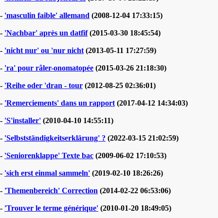
-
'masculin faible' allemand
(2008-12-04 17:33:15)
-
'Nachbar' après un datfif
(2015-03-30 18:45:54)
-
'nicht nur' ou 'nur nicht
(2013-05-11 17:27:59)
-
'ra' pour râler-onomatopée
(2015-03-26 21:18:30)
-
'Reihe oder 'dran - tour
(2012-08-25 02:36:01)
-
'Remerciements' dans un rapport
(2017-04-12 14:34:03)
-
'S'installer'
(2010-04-10 14:55:11)
-
'Selbstständigkeitserklärung' ?
(2022-03-15 21:02:59)
-
'Seniorenklappe' Texte bac
(2009-06-02 17:10:53)
-
'sich erst einmal sammeln'
(2019-02-10 18:26:26)
-
'Themenbereich' Correction
(2014-02-22 06:53:06)
-
'Trouver le terme générique'
(2010-01-20 18:49:05)