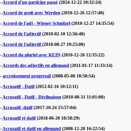
-
Accord d'un participe passé
(2024-12-22 10:32:24)
-
Accord de groß avec Werden
(2010-12-26 12:57:40)
-
Accord de l'adj - Wiener Schnitzel
(2010-12-27 14:35:54)
-
Accord de l'adjectif
(2010-02-10 12:56:48)
-
Accord de l'adjectif
(2018-08-27 19:25:00)
-
Accord du pluriel avec KEIN
(2010-12-26 12:35:22)
-
Accords des adjectifs en allemand
(2011-01-17 11:33:14)
-
accroissement progressif
(2008-05-08 18:50:54)
-
Accusatif - Datif
(2012-02-16 10:12:11)
-
Accusatif - Datif - Déclinaison
(2010-08-31 11:01:00)
-
Accusatif -datif
(2017-10-24 15:57:04)
-
Accusatif et datif
(2018-06-20 18:58:29)
-
Accusatif et datif en allemand
(2008-12-20 16:22:54)