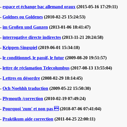
-
espace et échange bac allemand oraux
(2015-05-16 17:29:11)
-
Goldnes ou Goldenes
(2010-02-25 15:24:53)
-
im Großen und Ganzen
(2013-01-06 18:41:47)
-
interrogative directe indirectes
(2013-11-21 20:24:58)
-
Krippen-Singspiel
(2019-06-01 15:34:18)
-
le conditionnel, le passif, le futur
(2009-08-20 19:51:57)
-
lettre de réclamation Telecolumbus
(2017-08-13 13:55:04)
-
Lettres en désordre
(2008-02-29 18:14:45)
-
Och Noehhh traduction
(2009-05-22 15:50:30)
-
Plymouth /correction
(2010-02-19 07:49:24)
-
Pourquoi 'zum' et non pas 
(2018-07-06 07:41:04)
-
Praktikum aide correction
(2011-04-25 22:00:11)