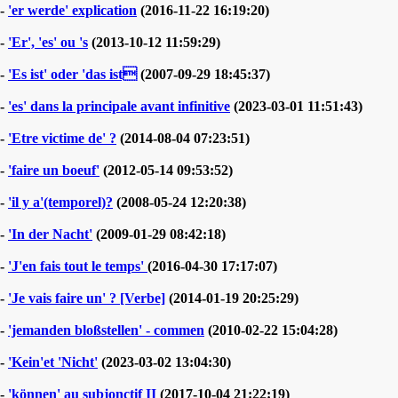
-
'er werde' explication
(2016-11-22 16:19:20)
-
'Er', 'es' ou 's
(2013-10-12 11:59:29)
-
'Es ist' oder 'das ist
(2007-09-29 18:45:37)
-
'es' dans la principale avant infinitive
(2023-03-01 11:51:43)
-
'Etre victime de' ?
(2014-08-04 07:23:51)
-
'faire un boeuf'
(2012-05-14 09:53:52)
-
'il y a'(temporel)?
(2008-05-24 12:20:38)
-
'In der Nacht'
(2009-01-29 08:42:18)
-
'J'en fais tout le temps'
(2016-04-30 17:17:07)
-
'Je vais faire un' ? [Verbe]
(2014-01-19 20:25:29)
-
'jemanden bloßstellen' - commen
(2010-02-22 15:04:28)
-
'Kein'et 'Nicht'
(2023-03-02 13:04:30)
-
'können' au subjonctif II
(2017-10-04 21:22:19)