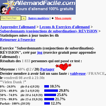
Autres matières
| 🔸
Mon compte
Apprendre l'allemand
>
Leçons & Exercices d'allemand
>
Subordonnants (conjonctions de subordination)- RÉVISION
>
Statistiques mises à jour toutes les 4h
Retourner à l'exercice
Exercice "Subordonnants (conjonctions de subordination)-
RÉVISION", créé par
jng
(exercice gratuit pour apprendre
l'allemand) :
Résultats des
1 833
personnes qui ont passé ce test :
Moyenne :
60%
(
12
/ 20)
Partager
Dernier membre à avoir fait un sans faute :
valdyeuse
/ FRANCE
,
le
vendredi 08 avril à 21:30
:
"
Vielen Dank !
"
10.5%
0% - 24.9%
(de 0 à 4,9/20)
29.8%
25% - 49.9%
(de 5 à 9,9/20)
25.6%
50% - 74.9%
(de 10 à 14,9/20)
21.7%
75% - 99.9%
(de 15 à 19,9/20)
12.3%
Parfait - 100%
(20/20)