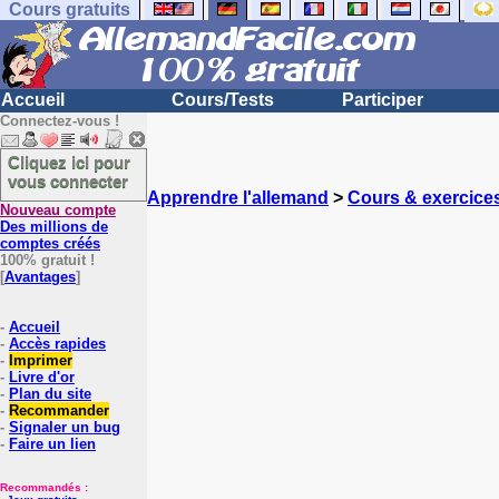
Cours gratuits
Accueil
Cours/Tests
Participer
Connectez-vous !
Cliquez ici pour
vous connecter
Apprendre l'allemand
>
Cours & exercice
Nouveau compte
Des millions de
comptes créés
100% gratuit !
[
Avantages
]
-
Accueil
-
Accès rapides
-
Imprimer
-
Livre d'or
-
Plan du site
-
Recommander
-
Signaler un bug
-
Faire un lien
Recommandés :