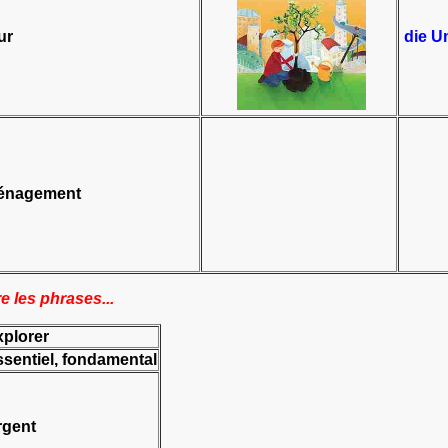
ur
die U
énagement
 les phrases...
xplorer
ssentiel, fondamental
rgent