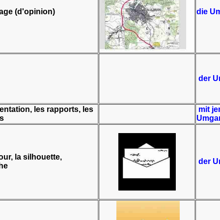
age (d'opinion)
die U
der Um
entation, les rapports, les
mit j
ns
Umga
ur, la silhouette,
der U
he