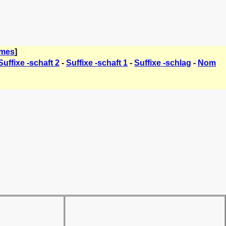
èmes
]
Suffixe -schaft 2
-
Suffixe -schaft 1
-
Suffixe -schlag
-
Nom