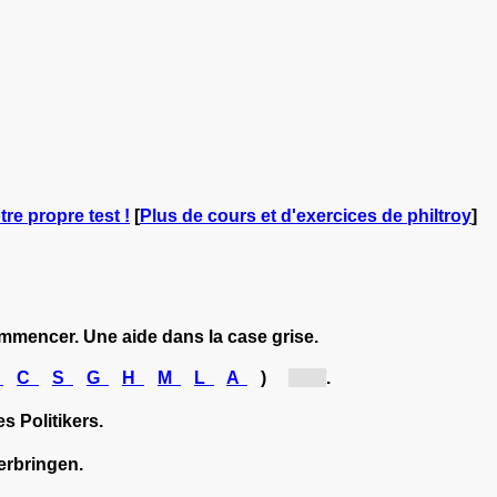
tre propre test !
[
Plus de cours et d'exercices de philtroy
]
ommencer. Une aide dans la case grise.
U
C
S
G
H
M
L
A
)
[U...]
.
s Politikers.
erbringen.