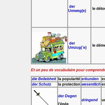
der
le déto
Umweg(e)
der
le dém
Umzug(¨e)
Et un peu de vocabulaire pour comprendre
die Beliebheit
la popularité
erkunden
e
der Schutz
la protection
wesentlich
e
der Degen
dringend
u
l'épée