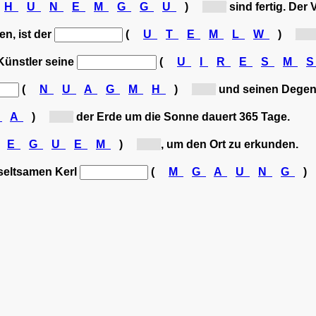
H
U
N
E
M
G
G
U
)
[U...]
sind fertig. Der 
n, ist der
(
U
T
E
M
L
W
)
[U...
 Künstler seine
(
U
I
R
E
S
M
(
N
U
A
G
M
H
)
[U...]
und seinen Degen
F
A
)
[U...]
der Erde um die Sonne dauert 365 Tage.
E
G
U
E
M
)
[U...]
, um den Ort zu erkunden.
 seltsamen Kerl
(
M
G
A
U
N
G
)