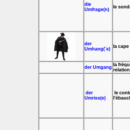
die
le sond
Umfrage(n)
der
la cape
Umhang(¨e)
la fréqu
der Umgang
relatio
der
le conto
Umriss(e)
l'ébauc