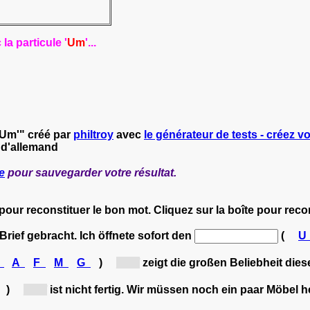
a particule '
Um
'...
'Um'" créé par
philtroy
avec
le générateur de tests - créez vo
 d'allemand
e
pour sauvegarder votre résultat.
 pour reconstituer le bon mot. Cliquez sur la boîte pour rec
Brief gebracht. Ich öffnete sofort den
(
R
A
F
M
G
)
[U...]
zeigt die großen Beliebheit diese
)
[U...]
ist nicht fertig. Wir müssen noch ein paar Möbel h