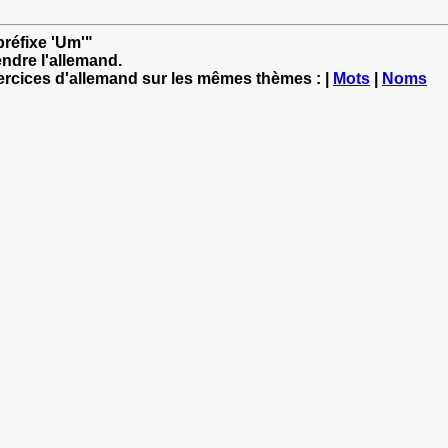
préfixe 'Um'"
ndre l'allemand.
xercices d'allemand sur les mêmes thèmes : |
Mots
|
Noms