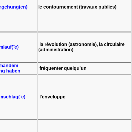
mgehung(en)
le contournement (travaux publics)
la révolution (astronomie), la circulaire
lauf(¨e)
(administration)
emandem
fréquenter quelqu'un
ng haben
mschlag(¨e)
l'enveloppe