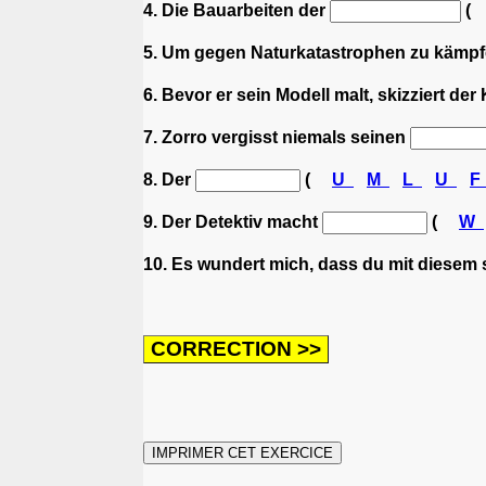
4. Die Bauarbeiten der
(
5. Um gegen Naturkatastrophen zu kämpfe
6. Bevor er sein Modell malt, skizziert der
7. Zorro vergisst niemals seinen
8. Der
(
U
M
L
U
9. Der Detektiv macht
(
W
10. Es wundert mich, dass du mit diesem