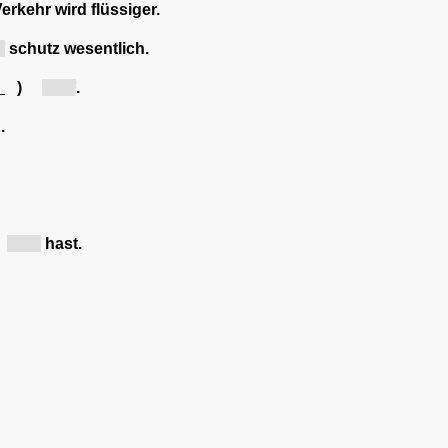
Verkehr wird flüssiger.
]
schutz wesentlich.
S
)
[U...]
.
.
[U...]
hast.