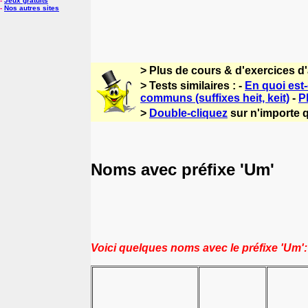
-
Jeux gratuits
-
Nos autres sites
> Plus de cours & d'exercices d
> Tests similaires : -
En quoi est-
communs (suffixes heit, keit)
-
P
>
Double-cliquez
sur n'importe q
Noms avec préfixe 'Um'
Voici quelques noms avec le préfixe 'Um':