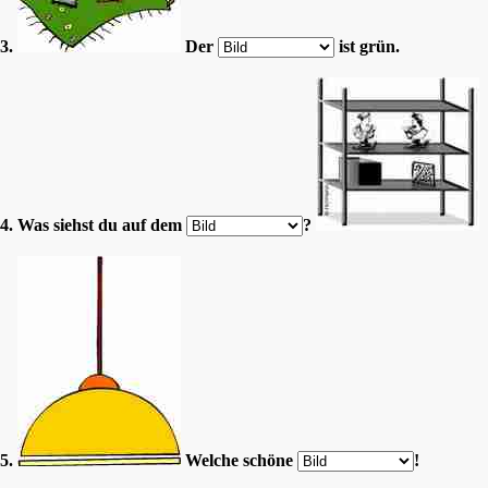
3.
Der
ist grün.
4. Was siehst du auf dem
?
5.
Welche schöne
!