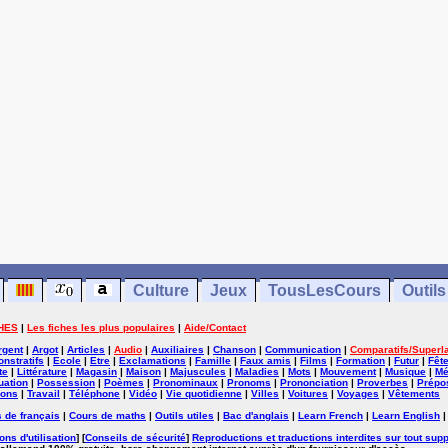
Culture
Jeux
TousLesCours
Outils
HES
|
Les fiches les plus populaires
|
Aide/Contact
rgent
|
Argot
|
Articles
|
Audio
|
Auxiliaires
|
Chanson
|
Communication
|
Comparatifs/Superla
nstratifs
|
Ecole
|
Etre
|
Exclamations
|
Famille
|
Faux amis
|
Films
|
Formation
|
Futur
|
Fêt
te
|
Littérature
|
Magasin
|
Maison
|
Majuscules
|
Maladies
|
Mots
|
Mouvement
|
Musique
|
Mé
uation
|
Possession
|
Poèmes
|
Pronominaux
|
Pronoms
|
Prononciation
|
Proverbes
|
Prépos
ions
|
Travail
|
Téléphone
|
Vidéo
|
Vie quotidienne
|
Villes
|
Voitures
|
Voyages
|
Vêtements
 de français
|
Cours de maths
|
Outils utiles
|
Bac d'anglais
|
Learn French
|
Learn English
ons d'utilisation
] [
Conseils de sécurité
]
Reproductions et traductions interdites sur tout supp