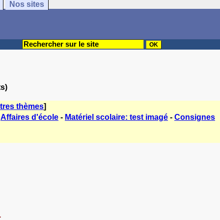
Nos sites
s)
tres thèmes
]
-
Affaires d'école
-
Matériel scolaire: test imagé
-
Consignes
.