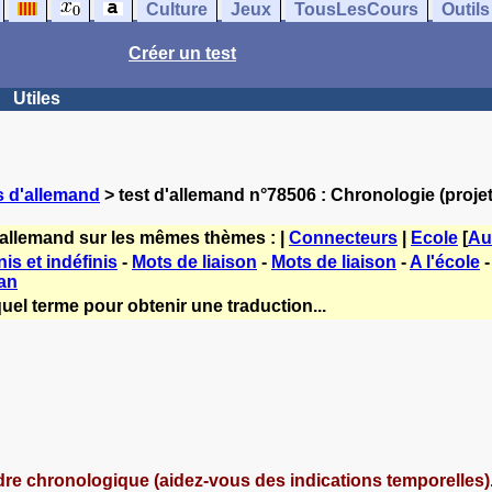
Culture
Jeux
TousLesCours
Outils
Créer un test
Utiles
s d'allemand
> test d'allemand n°78506 : Chronologie (projet
'allemand sur les mêmes thèmes : |
Connecteurs
|
Ecole
[
Au
nis et indéfinis
-
Mots de liaison
-
Mots de liaison
-
A l'école
an
uel terme pour obtenir une traduction...
dre chronologique (aidez-vous des indications temporelles)