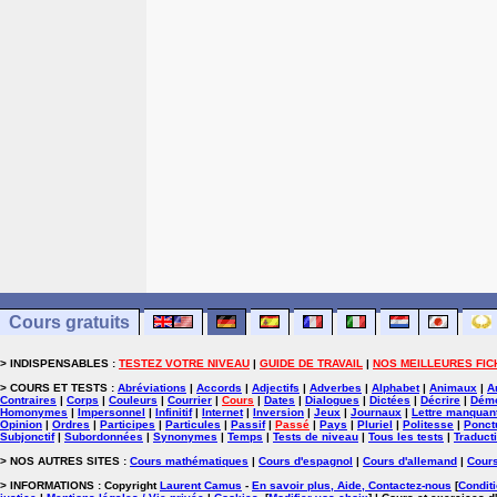
Cours gratuits
> INDISPENSABLES :
TESTEZ VOTRE NIVEAU
|
GUIDE DE TRAVAIL
|
NOS MEILLEURES FIC
> COURS ET TESTS :
Abréviations
|
Accords
|
Adjectifs
|
Adverbes
|
Alphabet
|
Animaux
|
A
Contraires
|
Corps
|
Couleurs
|
Courrier
|
Cours
|
Dates
|
Dialogues
|
Dictées
|
Décrire
|
Démo
Homonymes
|
Impersonnel
|
Infinitif
|
Internet
|
Inversion
|
Jeux
|
Journaux
|
Lettre manquan
Opinion
|
Ordres
|
Participes
|
Particules
|
Passif
|
Passé
|
Pays
|
Pluriel
|
Politesse
|
Ponct
Subjonctif
|
Subordonnées
|
Synonymes
|
Temps
|
Tests de niveau
|
Tous les tests
|
Traduct
> NOS AUTRES SITES :
Cours mathématiques
|
Cours d'espagnol
|
Cours d'allemand
|
Cours
> INFORMATIONS : Copyright
Laurent Camus
-
En savoir plus, Aide, Contactez-nous
[
Conditi