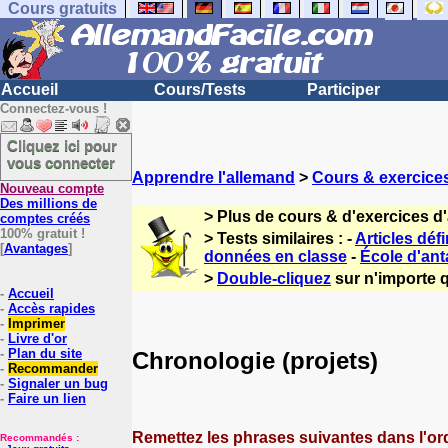
Cours gratuits
Accueil
Cours/Tests
Participer
Connectez-vous !
Cliquez ici pour
vous connecter
Apprendre l'allemand
>
Cours & exercice
Nouveau compte
Des millions de
> Plus de cours & d'exercices d
comptes créés
100% gratuit !
> Tests similaires : -
Articles défi
[
Avantages
]
données en classe
-
École d'ant
>
Double-cliquez
sur n'importe q
-
Accueil
-
Accès rapides
-
Imprimer
-
Livre d'or
-
Plan du site
Chronologie (projets)
-
Recommander
-
Signaler un bug
-
Faire un lien
Remettez les phrases suivantes dans l'or
Recommandés :