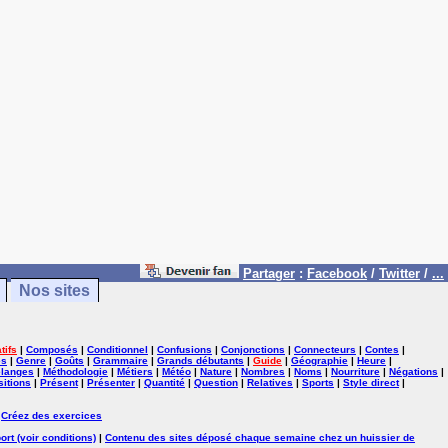
Partager
:
Facebook
/
Twitter
/
...
Nos sites
tifs
|
Composés
|
Conditionnel
|
Confusions
|
Conjonctions
|
Connecteurs
|
Contes
|
es
|
Genre
|
Goûts
|
Grammaire
|
Grands débutants
|
Guide
|
Géographie
|
Heure
|
langes
|
Méthodologie
|
Métiers
|
Météo
|
Nature
|
Nombres
|
Noms
|
Nourriture
|
Négations
|
itions
|
Présent
|
Présenter
|
Quantité
|
Question
|
Relatives
|
Sports
|
Style direct
|
|
Créez des exercices
ort (voir conditions)
|
Contenu des sites déposé chaque semaine chez un huissier de