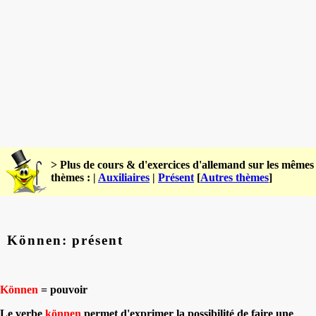
> Plus de cours & d'exercices d'allemand sur les mêmes
thèmes : |
Auxiliaires
|
Présent
[
Autres thèmes
]
Können: présent
Können
= pouvoir
Le verbe
können
permet d'exprimer la possibilité de faire une