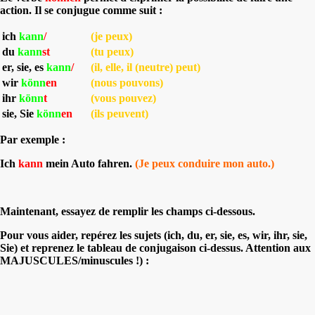
action. Il se conjugue comme suit :
ich
kann
/
(je peux)
du
kann
st
(tu peux)
er, sie, es
kann
/
(il, elle, il (neutre) peut)
wir
könn
en
(nous pouvons)
ihr
könn
t
(vous pouvez)
sie, Sie
könn
en
(ils peuvent)
Par exemple :
Ich
kann
mein Auto fahren.
(Je peux conduire mon auto.)
Maintenant, essayez de remplir les champs ci-dessous.
Pour vous aider, repérez les sujets (ich, du, er, sie, es, wir, ihr, sie,
Sie) et reprenez le tableau de conjugaison ci-dessus. Attention aux
MAJUSCULES/minuscules !) :