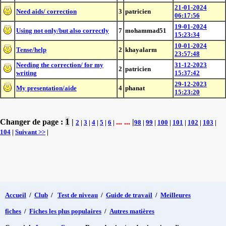
21-01-2024
Need aids/ correction
3
patricien
06:17:56
19-01-2024
Using not only/but also correctly
7
mohammad51
15:23:34
10-01-2024
Tense/help
2
khayalarm
23:57:48
Needing the correction/ for my
31-12-2023
2
patricien
writing
15:37:42
29-12-2023
My presentation/aide
4
phanat
15:23:20
1
Changer de page :
|
... ...
|
2
|
3
|
4
|
5
|
6
|
98
|
99
|
100
|
101
|
102
|
103
|
104
|
Suivant >>
|
Accueil
/
Club
/
Test de niveau
/
Guide de travail
/
Meilleures
fiches
/
Fiches les plus populaires
/
Autres matières