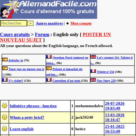
Autres matières
| 🔸
Mon compte
Cours gratuits
>
Forum
: English only [
POSTER UN
NOUVEAU SUJET
]
All your questions about the English language, no French allowed.
Question Passé composé ou
Let's suggest 114- Taking it
Artículo- la
(7h)
impa...
(9h)
e...
(9h)
Tener que ou tenerse que ir
Présent et imparfait du
Triplet n°234
(10h)
?
(10h)
subjon...
(10h)
S'y visiter?
(12h)
Correction d'un texte
(12h)
Our Story 229
(18h)
20-07-2026
Infinitive phrases - function
1
mohammadalro
19:03:49
13-03-2026
Whats a petty brief?
2
jack59240
18:16:47
25-01-2025
Learn english
0
hotice
16:53:49