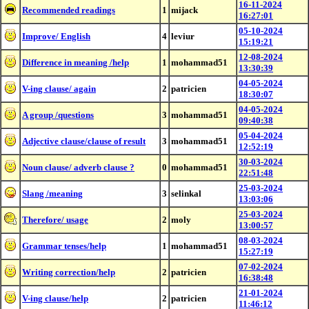
16-11-2024
Recommended readings
1
mijack
16:27:01
05-10-2024
Improve/ English
4
leviur
15:19:21
12-08-2024
Difference in meaning /help
1
mohammad51
13:30:39
04-05-2024
V-ing clause/ again
2
patricien
18:30:07
04-05-2024
A group /questions
3
mohammad51
09:40:38
05-04-2024
Adjective clause/clause of result
3
mohammad51
12:52:19
30-03-2024
Noun clause/ adverb clause ?
0
mohammad51
22:51:48
25-03-2024
Slang /meaning
3
selinkal
13:03:06
25-03-2024
Therefore/ usage
2
moly
13:00:57
08-03-2024
Grammar tenses/help
1
mohammad51
15:27:19
07-02-2024
Writing correction/help
2
patricien
16:38:48
21-01-2024
V-ing clause/help
2
patricien
11:46:12